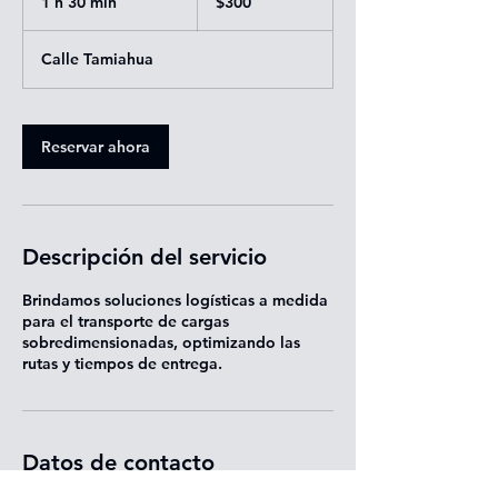
1 h 30 min
1
$300
mexicanos
3
Calle Tamiahua
0
m
i
Reservar ahora
n
Descripción del servicio
Brindamos soluciones logísticas a medida
para el transporte de cargas
sobredimensionadas, optimizando las
rutas y tiempos de entrega.
Datos de contacto