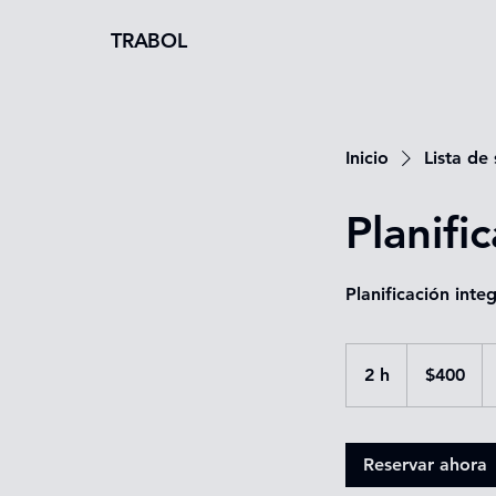
TRABOL
Inicio
Lista de 
Planifi
Planificación inte
400
pesos
2 h
2
$400
mexicanos
h
Reservar ahora