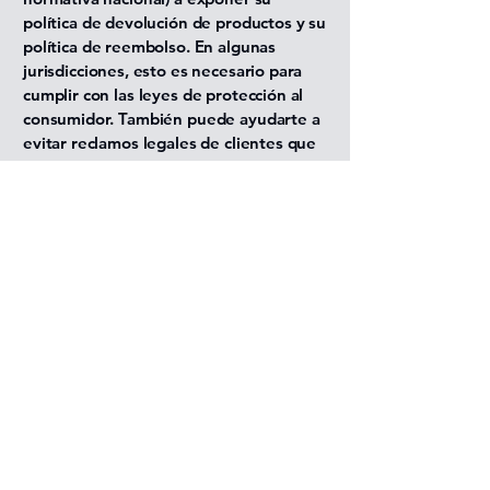
política de devolución de productos y su
política de reembolso. En algunas
jurisdicciones, esto es necesario para
cumplir con las leyes de protección al
consumidor. También puede ayudarte a
evitar reclamos legales de clientes que
no están satisfechos con los productos
que han comprado.
Qué debe incluirse en el
documento de Política de
Reembolso
En general, una Política de Reembolso
suele abordar este tipo de cuestiones:
el plazo para solicitar el reembolso, si el
reembolso será total o parcial, en qué
condiciones recibirá el cliente el
reembolso y mucho más.